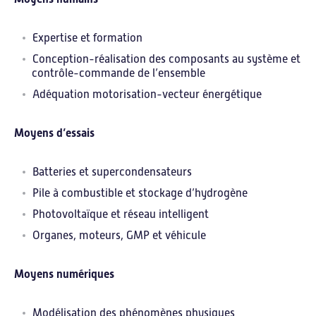
TWITTER
Expertise et formation
YOUTUBE
Conception-réalisation des composants au système et
contrôle-commande de l’ensemble
INSCRIPTION À LA NEWSLETTER
Adéquation motorisation-vecteur énergétique
MENTIONS LÉGALES
Moyens d’essais
Batteries et supercondensateurs
Pile à combustible et stockage d’hydrogène
Photovoltaïque et réseau intelligent
Organes, moteurs, GMP et véhicule
Moyens numériques
Modélisation des phénomènes physiques