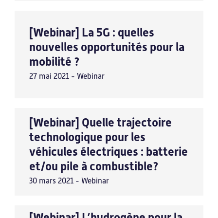
[Webinar] La 5G : quelles
À propos
nouvelles opportunités pour la
mobilité ?
Carnauto
27 mai 2021 - Webinar
Le label Carnot
Notre réseau
[Webinar] Quelle trajectoire
Visites virtuelles
technologique pour les
véhicules électriques : batterie
et/ou pile à combustible?
Défis d’innovation
30 mars 2021 - Webinar
Motorisation
[Webinar] L’hydrogène pour la