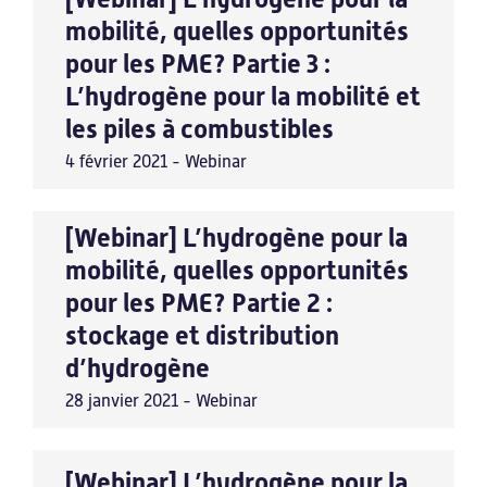
Matériaux
mobilité, quelles opportunités
TIC
pour les PME? Partie 3 :
L’hydrogène pour la mobilité et
les piles à combustibles
Notre offre
4 février 2021 - Webinar
Une offre sur-mesure
[Webinar] L’hydrogène pour la
Programme Improve
mobilité, quelles opportunités
pour les PME? Partie 2 :
Programme Realize
stockage et distribution
Programme Explore
d’hydrogène
Formations
28 janvier 2021 - Webinar
Notre expertise
[Webinar] L’hydrogène pour la