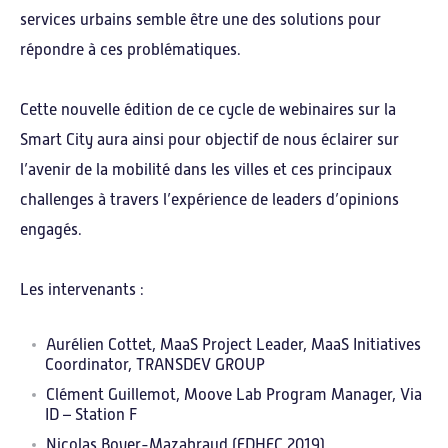
Matériaux
services urbains semble être une des solutions pour
TIC
répondre à ces problématiques.
Cette nouvelle édition de ce cycle de webinaires sur la
Notre offre
Smart City aura ainsi pour objectif de nous éclairer sur
l’avenir de la mobilité dans les villes et ces principaux
Une offre sur-mesure
challenges à travers l’expérience de leaders d’opinions
engagés.
Programme Improve
Programme Realize
Les intervenants :
Programme Explore
Aurélien Cottet, MaaS Project Leader, MaaS Initiatives
Formations
Coordinator, TRANSDEV GROUP
Clément Guillemot, Moove Lab Program Manager, Via
ID – Station F
Notre expertise
Nicolas Boyer-Mazabraud (EDHEC 2019),