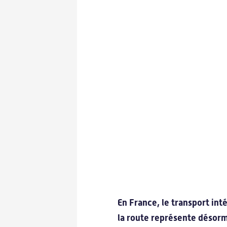
Accueil
À propos
Dé
Carnauto
Mot
Le label Carnot
Ma
Notre réseau
TIC
Visites virtuelles
En France, le transport in
la route représente désorm