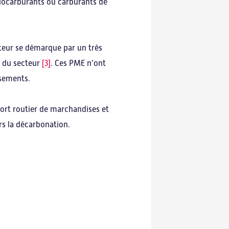
(biocarburants ou carburants de
ecteur se démarque par un très
s du secteur
[3]
. Ces PME n’ont
rsements.
sport routier de marchandises et
ers la décarbonation.