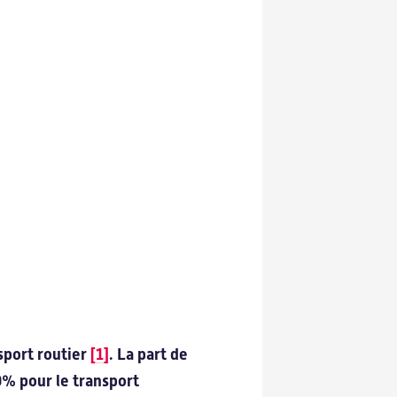
Notre expertise
Actualités
Nos webinars
Actualités
Success stories
Agenda
Revue de presse
sport routier
[1]
. La part de
9% pour le transport