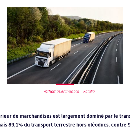
fis d’innovation
Notre offre
orisation
Une offre sur-mesure
tériaux
Programme Improve
Programme Realize
Programme Explore
©thomaslerchphoto – Fotolia
Formations
térieur de marchandises est largement dominé par le tran
ais 89,1% du transport terrestre hors oléoducs, contre 