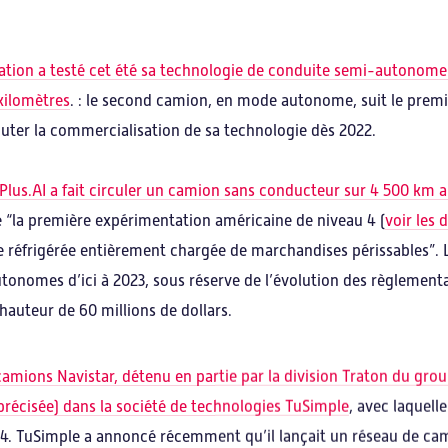
tion a testé cet été sa technologie de conduite semi-autonome 
 kilomètres
. : le second camion, en mode autonome, suit le premi
uter la commercialisation de sa technologie dès 2022.
é Plus.AI a fait circuler un camion sans conducteur sur 4 500 km 
 de “la première expérimentation américaine de niveau 4 (
voir les 
e réfrigérée entièrement chargée de marchandises périssables”. 
onomes d’ici à 2023, sous réserve de l’évolution des règlementati
hauteur de 60 millions de dollars.
amions Navistar, détenu en partie par la division Traton du gro
 précisée) dans la société de technologies TuSimple
, avec laquell
4. TuSimple a annoncé récemment qu’il lançait un réseau de ca