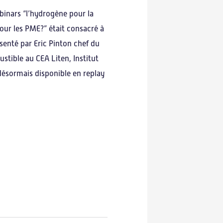
binars “l’hydrogène pour la
our les PME?” était consacré à
résenté par Eric Pinton chef du
Notre expertise
Actualités
stible au CEA Liten, Institut
 désormais disponible en replay
Nos webinars
Actualités
Success stories
Agenda
Revue de presse