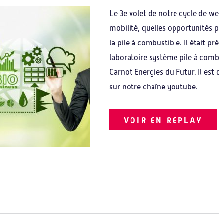
Le 3e volet de notre cycle de we
mobilité, quelles opportunités p
la pile à combustible. Il était p
fis d’innovation
Notre offre
laboratoire système pile à combu
Carnot Energies du Futur. Il est
sur notre chaîne youtube.
orisation
Une offre sur-mesure
tériaux
Programme Improve
VOIR EN REPLAY
Programme Realize
Programme Explore
Formations