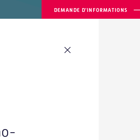
DEMANDE D'INFORMATIONS
37
/
MATÉRIA
Plat
no-
Mach