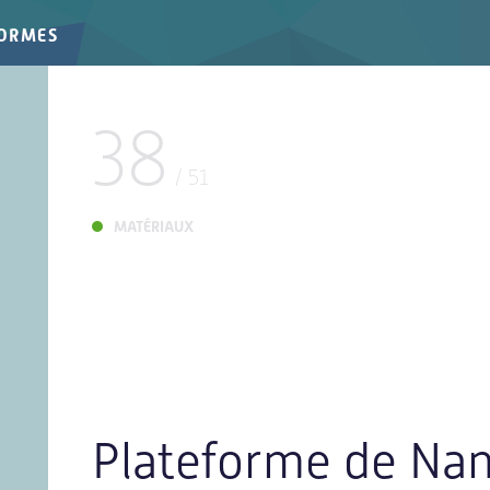
FORMES
38
/
51
MATÉRIAUX
Plateforme de Na