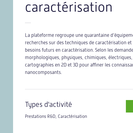
caractérisation
fis d’innovation
Notre offre
La plateforme regroupe une quarantaine d’équipemen
recherches sur des techniques de caractérisation et 
besoins futurs en caractérisation. Selon les demandes
morphologiques, physiques, chimiques, électriques,
orisation
Une offre sur-mesure
cartographies en 2D et 3D pour affiner les connaiss
tériaux
Programme Improve
nanocomposants.
Programme Realize
Programme Explore
Types d'activité
Formations
Prestations R&D, Caractérisation