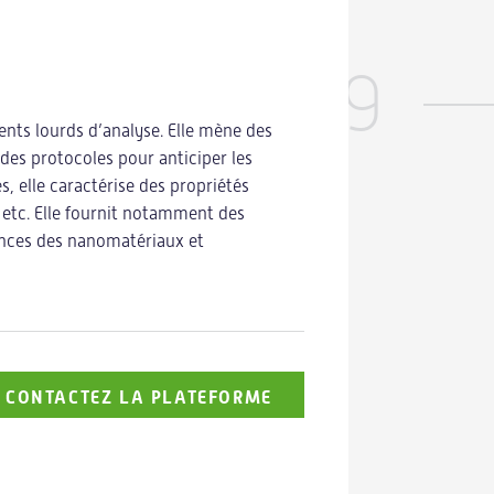
Tour
39
Notre expertise
Actualités
ts lourds d’analyse. Elle mène des
La plateform
des protocoles pour anticiper les
simulation n
, elle caractérise des propriétés
validation su
 etc. Elle fournit notamment des
Nos webinars
Actualités
échelle 1) d
ances des nanomatériaux et
Success stories
Agenda
comme les en
présents dan
Revue de presse
turbomachine
électriques.
CONTACTEZ LA PLATEFORME